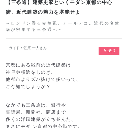
【三条通】建築史家といくモダン京都の中心
街、近代建築の魅力を堪能せよ
～ロンドン香る赤煉瓦、アールデコ…近代の名建
築が密集する三条通へ～
ガイド：笠原 一人さん
￥650
京都にある戦前の近代建築は
神戸や横浜をしのぎ、
他都市よりズバ抜けて多いって、
ご存知でしょうか？
なかでも三条通は、銀行や
電話局、新聞社、商店まで
多くの洋風建築が立ち並んだ、
まさにモダ ン京都の中心街です。